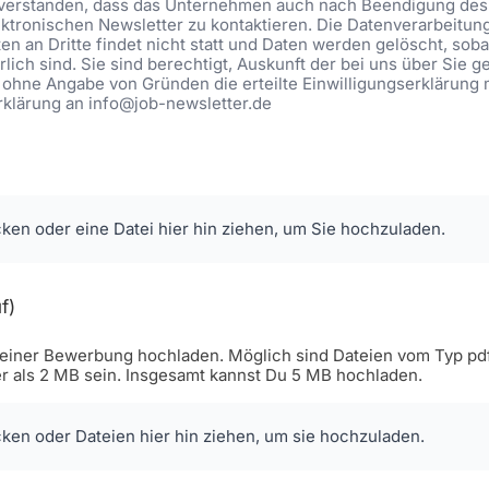
eiverstanden, dass das Unternehmen auch nach Beendigung des 
ktronischen Newsletter zu kontaktieren. Die Datenverarbeitung be
n an Dritte findet nicht statt und Daten werden gelöscht, soba
lich sind. Sie sind berechtigt, Auskunft der bei uns über Sie 
 ohne Angabe von Gründen die erteilte Einwilligungserklärung 
Erklärung an info@job-newsletter.de
cken oder eine Datei hier hin ziehen, um Sie hochzuladen.
f)
iner Bewerbung hochladen. Möglich sind Dateien vom Typ pdf, 
er als 2 MB sein. Insgesamt kannst Du 5 MB hochladen.
cken oder Dateien hier hin ziehen, um sie hochzuladen.