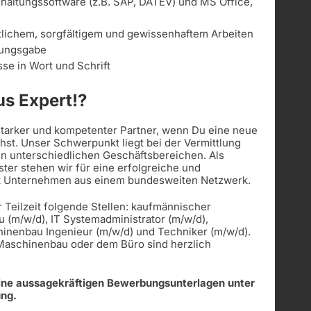
altungssoftware (z.B. SAP, DATEV) und MS Office,
lichem, sorgfältigem und gewissenhaftem Arbeiten
sungsgabe
se in Wort und Schrift
s Expert!?
 starker und kompetenter Partner, wenn Du eine neue
st. Unser Schwerpunkt liegt bei der Vermittlung
in unterschiedlichen Geschäftsbereichen. Als
ister stehen wir für eine erfolgreiche und
t Unternehmen aus einem bundesweiten Netzwerk.
r Teilzeit folgende Stellen: kaufmännischer
u (m/w/d), IT Systemadministrator (m/w/d),
hinenbau Ingenieur (m/w/d) und Techniker (m/w/d).
 Maschinenbau oder dem Büro sind herzlich
eine aussagekräftigen Bewerbungsunterlagen unter
ung.