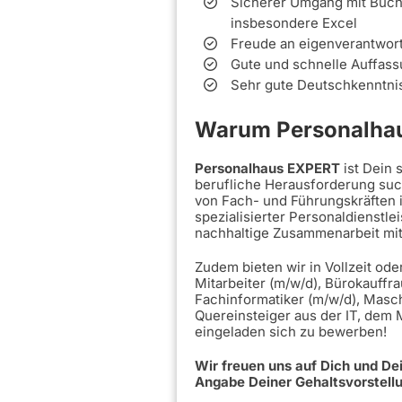
Sicherer Umgang mit Buchh
insbesondere Excel
Freude an eigenverantwort
Gute und schnelle Auffas
Sehr gute Deutschkenntnis
Warum Personalhau
Personalhaus EXPERT
ist Dein
berufliche Herausforderung such
von Fach- und Führungskräften 
spezialisierter Personaldienstle
nachhaltige Zusammenarbeit mi
Zudem bieten wir in Vollzeit ode
Mitarbeiter (m/w/d), Bürokauffra
Fachinformatiker (m/w/d), Masc
Quereinsteiger aus der IT, dem
eingeladen sich zu bewerben!
Wir freuen uns auf Dich und D
Angabe Deiner Gehaltsvorstell