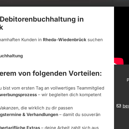
 Debitorenbuchhaltung in
k
namhaften Kunden in
Rheda-Wiedenbrück
suchen
uchhaltung
derem von folgenden Vorteilen:
P
u bist vom ersten Tag an vollwertiges Teammitglied
Bewerbungsprozess
– wir begleiten dich kompetent
be
Vakanzen, die wirklich zu dir passen
ungstermine & Verhandlungen
– damit du souverän
bertarifliche Extras
– deine Arbeit zahlt sich aus