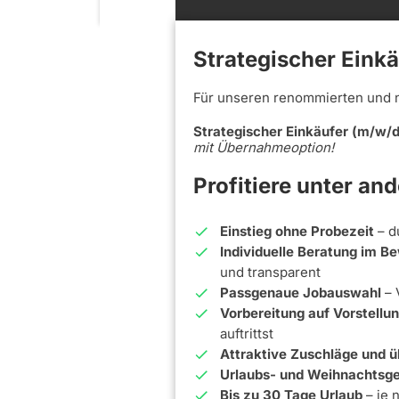
Strategischer Eink
Für unseren renommierten und 
Strategischer Einkäufer (m/w/d
mit Übernahmeoption!
Profitiere unter an
Einstieg ohne Probezeit
– d
Individuelle Beratung im 
und transparent
Passgenaue Jobauswahl
– 
Vorbereitung auf Vorstell
auftrittst
Attraktive Zuschläge und ü
Urlaubs- und Weihnachtsge
Bis zu 30 Tage Urlaub
– je 