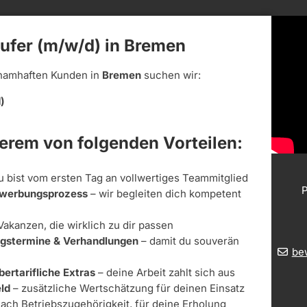
äufer (m/w/d) in Bremen
namhaften Kunden in
Bremen
suchen wir:
)
derem von folgenden Vorteilen:
u bist vom ersten Tag an vollwertiges Teammitglied
P
Bewerbungsprozess
– wir begleiten dich kompetent
Vakanzen, die wirklich zu dir passen
ungstermine & Verhandlungen
– damit du souverän
be
bertarifliche Extras
– deine Arbeit zahlt sich aus
ld
– zusätzliche Wertschätzung für deinen Einsatz
nach Betriebszugehörigkeit, für deine Erholung