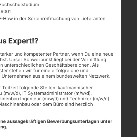
Hochschulstudium
 9001
w-How in der Serienreifmachung von Lieferanten
s Expert!?
 starker und kompetenter Partner, wenn Du eine neue
st. Unser Schwerpunkt liegt bei der Vermittlung
in unterschiedlichen Geschäftsbereichen. Als
ister stehen wir für eine erfolgreiche und
t Unternehmen aus einem bundesweiten Netzwerk.
r Teilzeit folgende Stellen: kaufmännischer
u (m/w/d), IT Systemadministrator (m/w/d),
hinenbau Ingenieur (m/w/d) und Techniker (m/w/d).
 Maschinenbau oder dem Büro sind herzlich
eine aussagekräftigen Bewerbungsunterlagen unter
ung.