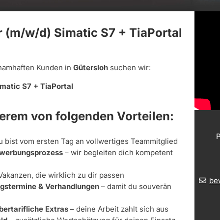
(m/w/d) Simatic S7 + TiaPortal
namhaften Kunden in
Gütersloh
suchen wir:
atic S7 + TiaPortal
derem von folgenden Vorteilen:
P
u bist vom ersten Tag an vollwertiges Teammitglied
Bewerbungsprozess
– wir begleiten dich kompetent
Vakanzen, die wirklich zu dir passen
be
ungstermine & Verhandlungen
– damit du souverän
bertarifliche Extras
– deine Arbeit zahlt sich aus