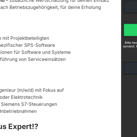
ld
– zusätzliche Wertschätzung für deinen Einsatz
nach Betriebszugehörigkeit, für deine Erholung
mit Projektbeteiligten
Bitte b
pezifischer SPS-Software
sendest. 
tionen für Software und Systeme
führung von Serviceeinsätzen
genieur (m/w/d) mit Fokus auf
oder Elektrotechnik
t Siemens S7-Steuerungen
r Inbetriebnahmen
s Expert!?