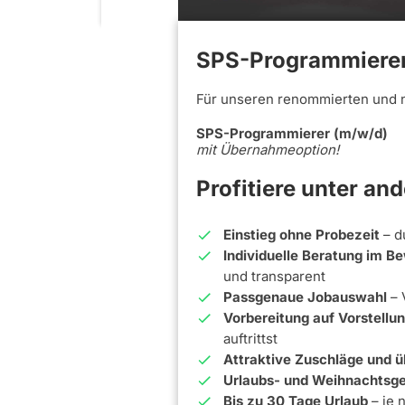
SPS-Programmierer
Für unseren renommierten und 
SPS-Programmierer (m/w/d)
mit Übernahmeoption!
Profitiere unter an
Einstieg ohne Probezeit
– d
Individuelle Beratung im 
und transparent
Passgenaue Jobauswahl
– 
Vorbereitung auf Vorstell
auftrittst
Attraktive Zuschläge und ü
Urlaubs- und Weihnachtsge
Bis zu 30 Tage Urlaub
– je 