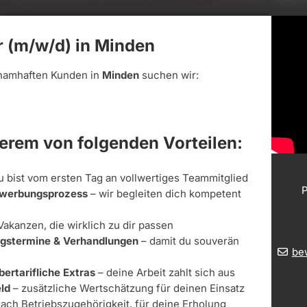
 (m/w/d) in Minden
namhaften Kunden in
Minden
suchen wir:
derem von folgenden Vorteilen:
u bist vom ersten Tag an vollwertiges Teammitglied
P
Bewerbungsprozess
– wir begleiten dich kompetent
Vakanzen, die wirklich zu dir passen
ungstermine & Verhandlungen
– damit du souverän
be
bertarifliche Extras
– deine Arbeit zahlt sich aus
ld
– zusätzliche Wertschätzung für deinen Einsatz
nach Betriebszugehörigkeit, für deine Erholung