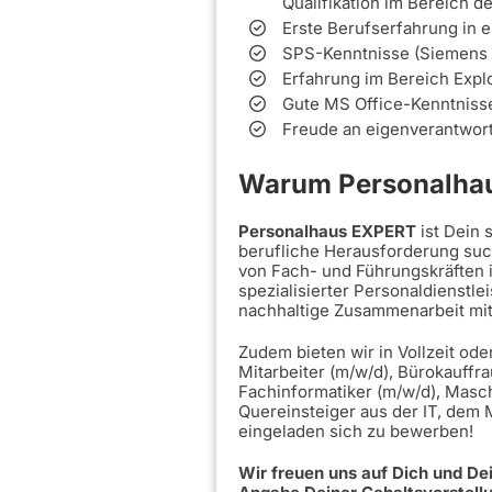
Qualifikation im Bereich d
Erste Berufserfahrung in 
SPS-Kenntnisse (Siemens 
Erfahrung im Bereich Expl
Gute MS Office-Kenntniss
Freude an eigenverantwort
Warum Personalhau
Personalhaus EXPERT
ist Dein
berufliche Herausforderung such
von Fach- und Führungskräften 
spezialisierter Personaldienstle
nachhaltige Zusammenarbeit mi
Zudem bieten wir in Vollzeit ode
Mitarbeiter (m/w/d), Bürokauffra
Fachinformatiker (m/w/d), Masc
Quereinsteiger aus der IT, dem
eingeladen sich zu bewerben!
Wir freuen uns auf Dich und D