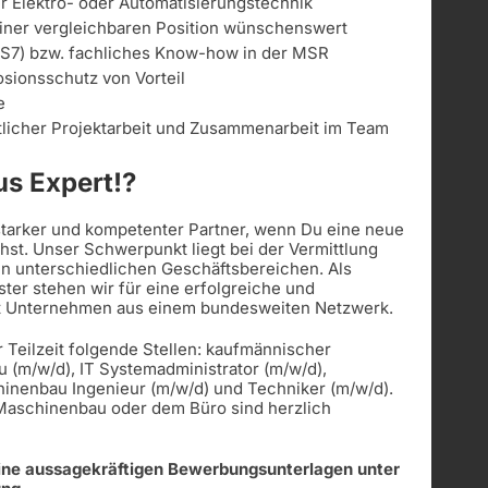
er Elektro- oder Automatisierungstechnik
einer vergleichbaren Position wünschenswert
S7) bzw. fachliches Know-how in der MSR
osionsschutz von Vorteil
e
licher Projektarbeit und Zusammenarbeit im Team
s Expert!?
 starker und kompetenter Partner, wenn Du eine neue
st. Unser Schwerpunkt liegt bei der Vermittlung
in unterschiedlichen Geschäftsbereichen. Als
ister stehen wir für eine erfolgreiche und
t Unternehmen aus einem bundesweiten Netzwerk.
r Teilzeit folgende Stellen: kaufmännischer
u (m/w/d), IT Systemadministrator (m/w/d),
hinenbau Ingenieur (m/w/d) und Techniker (m/w/d).
 Maschinenbau oder dem Büro sind herzlich
eine aussagekräftigen Bewerbungsunterlagen unter