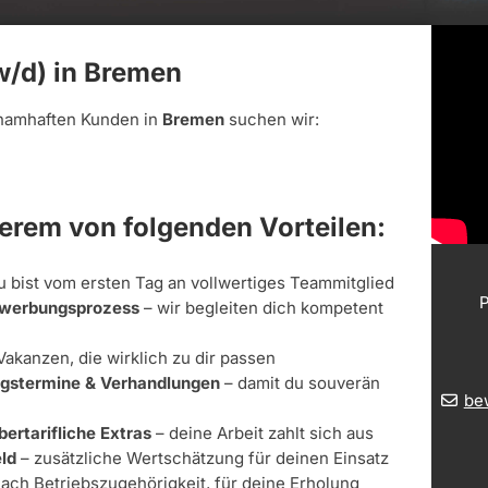
w/d) in Bremen
namhaften Kunden in
Bremen
suchen wir:
derem von folgenden Vorteilen:
u bist vom ersten Tag an vollwertiges Teammitglied
P
Bewerbungsprozess
– wir begleiten dich kompetent
Vakanzen, die wirklich zu dir passen
ungstermine & Verhandlungen
– damit du souverän
be
bertarifliche Extras
– deine Arbeit zahlt sich aus
ld
– zusätzliche Wertschätzung für deinen Einsatz
nach Betriebszugehörigkeit, für deine Erholung