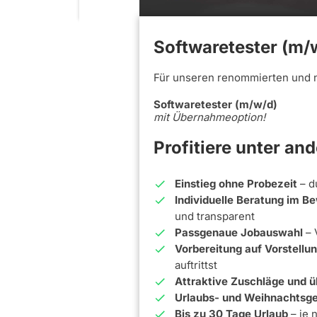
Softwaretester (m/
Für unseren renommierten und 
Softwaretester (m/w/d)
mit Übernahmeoption!
Profitiere unter an
Einstieg ohne Probezeit
– d
Individuelle Beratung im 
und transparent
Passgenaue Jobauswahl
– 
Vorbereitung auf Vorstell
auftrittst
Attraktive Zuschläge und ü
Urlaubs- und Weihnachtsge
Bis zu 30 Tage Urlaub
– je 