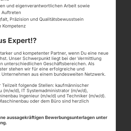
gen und eigenverantwortlichen Arbeit sowie
s Auftreten
alt, Präzision und Qualitätsbewusstsein
le Kompetenz
s Expert!?
 starker und kompetenter Partner, wenn Du eine neue
st. Unser Schwerpunkt liegt bei der Vermittlung
in unterschiedlichen Geschäftsbereichen. Als
ister stehen wir für eine erfolgreiche und
t Unternehmen aus einem bundesweiten Netzwerk.
r Teilzeit folgende Stellen: kaufmännischer
u (m/w/d), IT Systemadministrator (m/w/d),
hinenbau Ingenieur (m/w/d) und Techniker (m/w/d).
 Maschinenbau oder dem Büro sind herzlich
eine aussagekräftigen Bewerbungsunterlagen unter
ung.