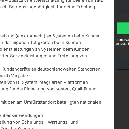
ld
– zusätzliche Wertschätzung für deinen Einsatz
nach Betriebszugehörigkeit, für deine Erholung
hebung (elektr./mech.) an Systemen beim Kunden
Bitte b
n der eigenen Tätigkeiten beim Kunden
sendest. 
dienstleistungen an Systemen beim Kunden
ter Serviceleistungen und Erstellung von
in Kundengeräte an deutschlandweiten Standorten
 nach Vorgabe
n von IT-System Integrierten Plattformen
ng für die Einhaltung von Kosten, Qualität und
 mit den am Umrüststandort beteiligten nationalen
n
tenbankanwendungen
tellung von Schulungs-, Wartungs- und
itärische Kunden