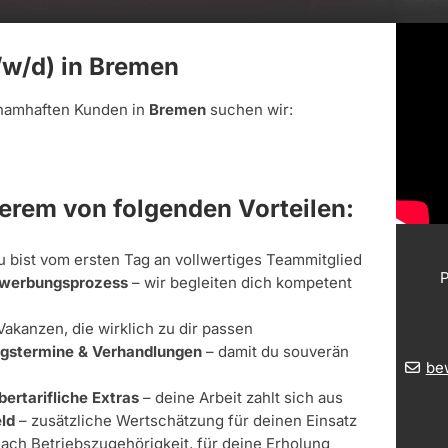
w/d) in Bremen
namhaften Kunden in
Bremen
suchen wir:
derem von folgenden Vorteilen:
u bist vom ersten Tag an vollwertiges Teammitglied
P
Bewerbungsprozess
– wir begleiten dich kompetent
Vakanzen, die wirklich zu dir passen
ungstermine & Verhandlungen
– damit du souverän
be
bertarifliche Extras
– deine Arbeit zahlt sich aus
ld
– zusätzliche Wertschätzung für deinen Einsatz
nach Betriebszugehörigkeit, für deine Erholung