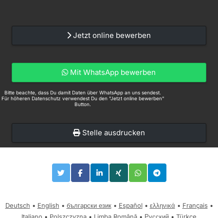
Jetzt online bewerben
Mit WhatsApp bewerben
Bitte beachte, dass Du damit Daten über WhatsApp an uns sendest.
Für höheren Datenschutz verwendest Du den "Jetzt online bewerben"
Button.
Stelle ausdrucken
Deutsch
•
English
•
български език
•
Español
•
ελληνικά
•
Français
•
Italiano
•
Polszczyzna
•
Limba Română
•
Русский
•
Türkçe