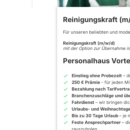
Reinigungskraft (m/
Für unseren beliebten und mod
Reinigungskraft (m/w/d)
mit der Option zur Übernahme i
Personalhaus Vorte
Einstieg ohne Probezeit
– d
250 € Prämie
- für jeden M
Bezahlung nach Tarifvertr
Branchenzuschläge und übe
Fahrdienst
– wir bringen di
Urlaubs- und Weihnachtsg
Bis zu 30 Tage Urlaub
– je 
Feste Ansprechpartner
– d
rauszuholen