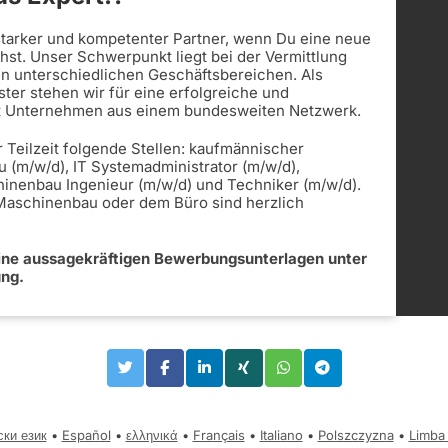
 starker und kompetenter Partner, wenn Du eine neue
st. Unser Schwerpunkt liegt bei der Vermittlung
in unterschiedlichen Geschäftsbereichen. Als
ister stehen wir für eine erfolgreiche und
t Unternehmen aus einem bundesweiten Netzwerk.
r Teilzeit folgende Stellen: kaufmännischer
u (m/w/d), IT Systemadministrator (m/w/d),
hinenbau Ingenieur (m/w/d) und Techniker (m/w/d).
 Maschinenbau oder dem Büro sind herzlich
eine aussagekräftigen Bewerbungsunterlagen unter
ung.
ски език
•
Español
•
ελληνικά
•
Français
•
Italiano
•
Polszczyzna
•
Limba