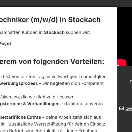
echniker (m/w/d) in Stockach
namhaften Kunden in
Stockach
suchen wir:
/w/d)
derem von folgenden Vorteilen:
u bist vom ersten Tag an vollwertiges Teammitglied
P
Bewerbungsprozess
– wir begleiten dich kompetent
Vakanzen, die wirklich zu dir passen
ungstermine & Verhandlungen
– damit du souverän
be
bertarifliche Extras
– deine Arbeit zahlt sich aus
ld
– zusätzliche Wertschätzung für deinen Einsatz
nach Betriebszugehörigkeit, für deine Erholung