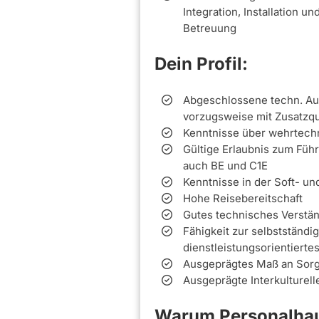
Integration, Installation 
Betreuung
Dein Profil:
Abgeschlossene techn. Aus
vorzugsweise mit Zusatzqua
Kenntnisse über wehrtechn
Gültige Erlaubnis zum Füh
auch BE und C1E
Kenntnisse in der Soft- un
Hohe Reisebereitschaft
Gutes technisches Verstä
Fähigkeit zur selbstständi
dienstleistungsorientierte
Ausgeprägtes Maß an Sorgf
Ausgeprägte Interkulturel
Warum Personalhau