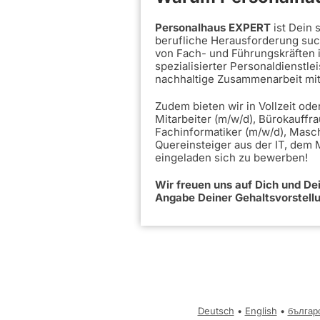
Personalhaus EXPERT
ist Dein
berufliche Herausforderung such
von Fach- und Führungskräften 
spezialisierter Personaldienstle
nachhaltige Zusammenarbeit mi
Zudem bieten wir in Vollzeit ode
Mitarbeiter (m/w/d), Bürokauffra
Fachinformatiker (m/w/d), Masc
Quereinsteiger aus der IT, dem
eingeladen sich zu bewerben!
Wir freuen uns auf Dich und D
Angabe Deiner Gehaltsvorstell
Deutsch
•
English
•
българ