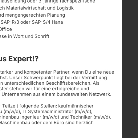
ausbildung oder 3-jährige fachspezifische
h Materialwirtschaft und Logistik
 und mengengerechten Planung
 SAP-R/3 oder SAP-S/4 Hana
ffice
se in Wort und Schrift
s Expert!?
 starker und kompetenter Partner, wenn Du eine neue
st. Unser Schwerpunkt liegt bei der Vermittlung
in unterschiedlichen Geschäftsbereichen. Als
ister stehen wir für eine erfolgreiche und
t Unternehmen aus einem bundesweiten Netzwerk.
r Teilzeit folgende Stellen: kaufmännischer
u (m/w/d), IT Systemadministrator (m/w/d),
hinenbau Ingenieur (m/w/d) und Techniker (m/w/d).
 Maschinenbau oder dem Büro sind herzlich