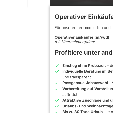
Operativer Einkäuf
Für unseren renommierten und 
Operativer Einkäufer (m/w/d)
mit Übernahmeoption!
Profitiere unter an
Einstieg ohne Probezeit
– d
Individuelle Beratung im 
und transparent
Passgenaue Jobauswahl
– 
Vorbereitung auf Vorstell
auftrittst
Attraktive Zuschläge und ü
Urlaubs- und Weihnachtsge
Bis zu 30 Tage Urlaub
– je 