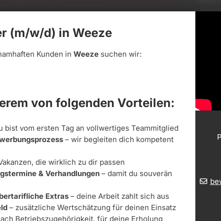
er (m/w/d) in Weeze
namhaften Kunden in
Weeze
suchen wir:
derem von folgenden Vorteilen:
u bist vom ersten Tag an vollwertiges Teammitglied
P
Bewerbungsprozess
– wir begleiten dich kompetent
Vakanzen, die wirklich zu dir passen
ungstermine & Verhandlungen
– damit du souverän
be
bertarifliche Extras
– deine Arbeit zahlt sich aus
ld
– zusätzliche Wertschätzung für deinen Einsatz
nach Betriebszugehörigkeit, für deine Erholung