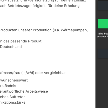
ld
– zusätzliche Wertschätzung für deinen Einsatz
nach Betriebszugehörigkeit, für deine Erholung
 Produkten unserer Produktion (u.a. Wärmepumpen,
Bitte b
sendest. 
en das passende Produkt
 Deutschland
aufmann/frau (m/w/d) oder vergleichbar
h wünschenswert
rständnis
erantwortliche Arbeitsweise
iches Auftreten
ikationsstärke