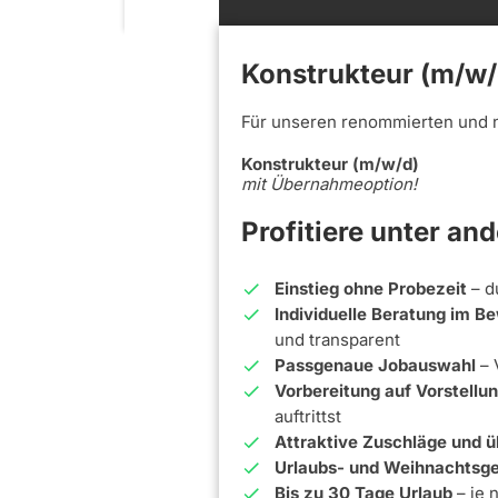
Konstrukteur (m/w/
Für unseren renommierten und 
Konstrukteur (m/w/d)
mit Übernahmeoption!
Profitiere unter an
Einstieg ohne Probezeit
– d
Individuelle Beratung im 
und transparent
Passgenaue Jobauswahl
– 
Vorbereitung auf Vorstell
auftrittst
Attraktive Zuschläge und ü
Urlaubs- und Weihnachtsge
Bis zu 30 Tage Urlaub
– je 