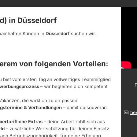
d) in Düsseldorf
namhaften Kunden in
Düsseldorf
suchen wir:
derem von folgenden Vorteilen:
u bist vom ersten Tag an vollwertiges Teammitglied
P
Bewerbungsprozess
– wir begleiten dich kompetent
Vakanzen, die wirklich zu dir passen
ungstermine & Verhandlungen
– damit du souverän
be
bertarifliche Extras
– deine Arbeit zahlt sich aus
ld
– zusätzliche Wertschätzung für deinen Einsatz
nach Betriebszugehörigkeit, für deine Erholung