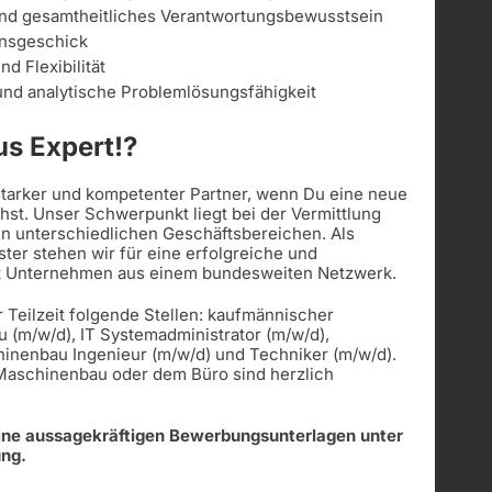
und gesamtheitliches Verantwortungsbewusstsein
onsgeschick
d Flexibilität
nd analytische Problemlösungsfähigkeit
s Expert!?
 starker und kompetenter Partner, wenn Du eine neue
st. Unser Schwerpunkt liegt bei der Vermittlung
in unterschiedlichen Geschäftsbereichen. Als
ister stehen wir für eine erfolgreiche und
t Unternehmen aus einem bundesweiten Netzwerk.
r Teilzeit folgende Stellen: kaufmännischer
u (m/w/d), IT Systemadministrator (m/w/d),
hinenbau Ingenieur (m/w/d) und Techniker (m/w/d).
 Maschinenbau oder dem Büro sind herzlich
eine aussagekräftigen Bewerbungsunterlagen unter
ung.