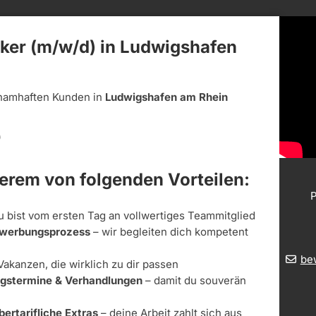
iker (m/w/d) in Ludwigshafen
namhaften Kunden in
Ludwigshafen am Rhein
)
derem von folgenden Vorteilen:
P
u bist vom ersten Tag an vollwertiges Teammitglied
Bewerbungsprozess
– wir begleiten dich kompetent
be
Vakanzen, die wirklich zu dir passen
ungstermine & Verhandlungen
– damit du souverän
bertarifliche Extras
– deine Arbeit zahlt sich aus