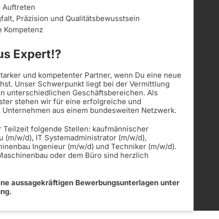
s Auftreten
alt, Präzision und Qualitätsbewusstsein
le Kompetenz
s Expert!?
 starker und kompetenter Partner, wenn Du eine neue
st. Unser Schwerpunkt liegt bei der Vermittlung
in unterschiedlichen Geschäftsbereichen. Als
ister stehen wir für eine erfolgreiche und
t Unternehmen aus einem bundesweiten Netzwerk.
r Teilzeit folgende Stellen: kaufmännischer
u (m/w/d), IT Systemadministrator (m/w/d),
hinenbau Ingenieur (m/w/d) und Techniker (m/w/d).
 Maschinenbau oder dem Büro sind herzlich
eine aussagekräftigen Bewerbungsunterlagen unter
ung.