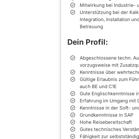
Mitwirkung bei Industrie
Unterstützung bei der Kal
Integration, Installation 
Betreuung
Dein Profil:
Abgeschlossene techn. Aus
vorzugsweise mit Zusatzqua
Kenntnisse über wehrtechn
Gültige Erlaubnis zum Füh
auch BE und C1E
Gute Englischkenntnisse in
Erfahrung im Umgang mit 
Kenntnisse in der Soft- un
Grundkenntnisse in SAP
Hohe Reisebereitschaft
Gutes technisches Verstä
Fähigkeit zur selbstständi