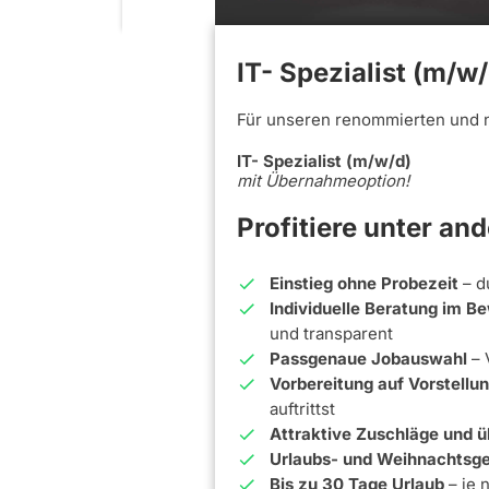
IT- Spezialist (m/w
Für unseren renommierten und 
IT- Spezialist (m/w/d)
mit Übernahmeoption!
Profitiere unter an
Einstieg ohne Probezeit
– d
Individuelle Beratung im 
und transparent
Passgenaue Jobauswahl
– 
Vorbereitung auf Vorstell
auftrittst
Attraktive Zuschläge und ü
Urlaubs- und Weihnachtsge
Bis zu 30 Tage Urlaub
– je 