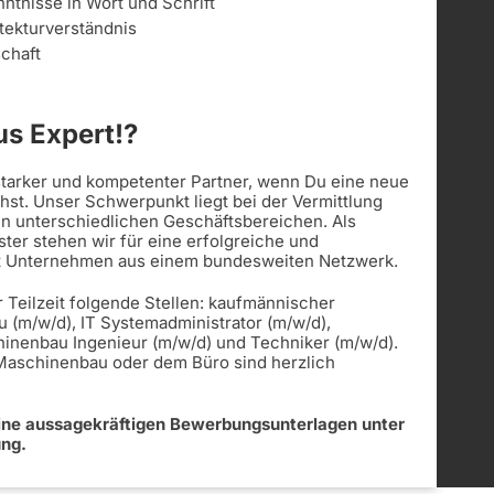
ntnisse in Wort und Schrift
tekturverständnis
schaft
s Expert!?
 starker und kompetenter Partner, wenn Du eine neue
st. Unser Schwerpunkt liegt bei der Vermittlung
in unterschiedlichen Geschäftsbereichen. Als
ister stehen wir für eine erfolgreiche und
t Unternehmen aus einem bundesweiten Netzwerk.
r Teilzeit folgende Stellen: kaufmännischer
u (m/w/d), IT Systemadministrator (m/w/d),
hinenbau Ingenieur (m/w/d) und Techniker (m/w/d).
 Maschinenbau oder dem Büro sind herzlich
eine aussagekräftigen Bewerbungsunterlagen unter
ung.