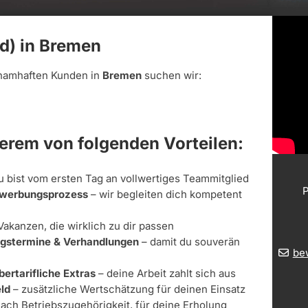
/d) in Bremen
namhaften Kunden in
Bremen
suchen wir:
derem von folgenden Vorteilen:
u bist vom ersten Tag an vollwertiges Teammitglied
P
Bewerbungsprozess
– wir begleiten dich kompetent
Vakanzen, die wirklich zu dir passen
ungstermine & Verhandlungen
– damit du souverän
be
bertarifliche Extras
– deine Arbeit zahlt sich aus
ld
– zusätzliche Wertschätzung für deinen Einsatz
nach Betriebszugehörigkeit, für deine Erholung