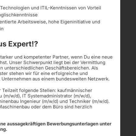
 Technologien und ITIL-Kenntnissen von Vorteil
nglischkenntnisse
entierte Arbeitsweise, hohe Eigeninitiative und
in
s Expert!?
 starker und kompetenter Partner, wenn Du eine neue
st. Unser Schwerpunkt liegt bei der Vermittlung
in unterschiedlichen Geschäftsbereichen. Als
ister stehen wir für eine erfolgreiche und
t Unternehmen aus einem bundesweiten Netzwerk.
r Teilzeit folgende Stellen: kaufmännischer
u (m/w/d), IT Systemadministrator (m/w/d),
hinenbau Ingenieur (m/w/d) und Techniker (m/w/d).
 Maschinenbau oder dem Büro sind herzlich
eine aussagekräftigen Bewerbungsunterlagen unter
ung.