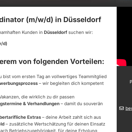
dinator (m/w/d) in Düsseldorf
namhaften Kunden in
Düsseldorf
suchen wir:
w/d)
derem von folgenden Vorteilen:
u bist vom ersten Tag an vollwertiges Teammitglied
P
Bewerbungsprozess
– wir begleiten dich kompetent
Vakanzen, die wirklich zu dir passen
ungstermine & Verhandlungen
– damit du souverän
be
bertarifliche Extras
– deine Arbeit zahlt sich aus
ld
– zusätzliche Wertschätzung für deinen Einsatz
nach Betriebszugehörigkeit, für deine Erholung