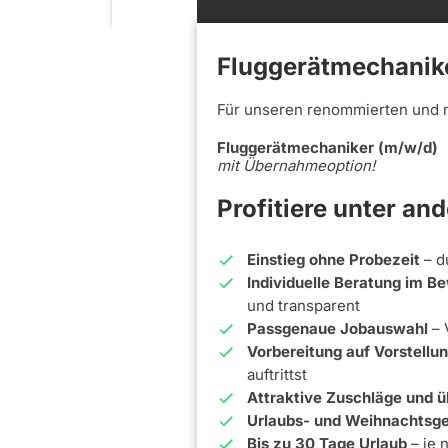
Fluggerätmechanik
Für unseren renommierten und 
Fluggerätmechaniker (m/w/d)
mit Übernahmeoption!
Profitiere unter an
Einstieg ohne Probezeit
– d
Individuelle Beratung im 
und transparent
Passgenaue Jobauswahl
– 
Vorbereitung auf Vorstell
auftrittst
Attraktive Zuschläge und ü
Urlaubs- und Weihnachtsge
Bis zu 30 Tage Urlaub
– je 