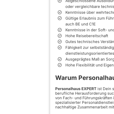
Abgeschlossene Ausbildung
oder vergleichbare techni
Kenntnisse über wehrtechn
Gültige Erlaubnis zum Füh
auch BE und C1E
Kenntnisse in der Soft- un
Hohe Reisebereitschaft
Gutes technisches Verstä
Fähigkeit zur selbstständi
dienstleistungsorientierte
Ausgeprägtes Maß an Sorgf
Hohe Flexibilität und Eigeni
Warum Personalhau
Personalhaus EXPERT
ist Dein
berufliche Herausforderung such
von Fach- und Führungskräften 
spezialisierter Personaldienstle
nachhaltige Zusammenarbeit mi