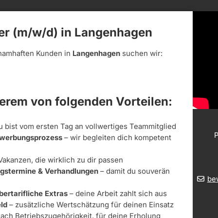
er (m/w/d) in Langenhagen
namhaften Kunden in
Langenhagen
suchen wir:
derem von folgenden Vorteilen:
u bist vom ersten Tag an vollwertiges Teammitglied
P
Bewerbungsprozess
– wir begleiten dich kompetent
Vakanzen, die wirklich zu dir passen
ungstermine & Verhandlungen
– damit du souverän
be
bertarifliche Extras
– deine Arbeit zahlt sich aus
ld
– zusätzliche Wertschätzung für deinen Einsatz
nach Betriebszugehörigkeit, für deine Erholung