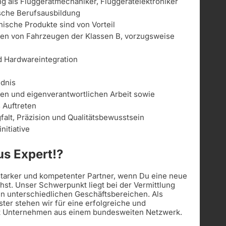
 als Fluggerätmechaniker, Fluggerätelektroniker
sche Berufsausbildung
ische Produkte sind von Vorteil
ren von Fahrzeugen der Klassen B, vorzugsweise
d Hardwareintegration
ndnis
gen und eigenverantwortlichen Arbeit sowie
s Auftreten
alt, Präzision und Qualitätsbewusstsein
nitiative
s Expert!?
 starker und kompetenter Partner, wenn Du eine neue
st. Unser Schwerpunkt liegt bei der Vermittlung
in unterschiedlichen Geschäftsbereichen. Als
ister stehen wir für eine erfolgreiche und
t Unternehmen aus einem bundesweiten Netzwerk.