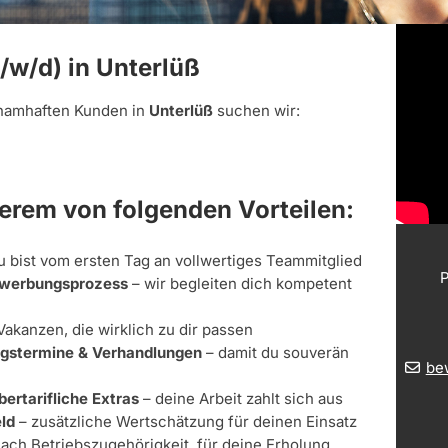
/w/d) in Unterlüß
namhaften Kunden in
Unterlüß
suchen wir:
derem von folgenden Vorteilen:
u bist vom ersten Tag an vollwertiges Teammitglied
P
Bewerbungsprozess
– wir begleiten dich kompetent
Vakanzen, die wirklich zu dir passen
ungstermine & Verhandlungen
– damit du souverän
be
bertarifliche Extras
– deine Arbeit zahlt sich aus
ld
– zusätzliche Wertschätzung für deinen Einsatz
nach Betriebszugehörigkeit, für deine Erholung