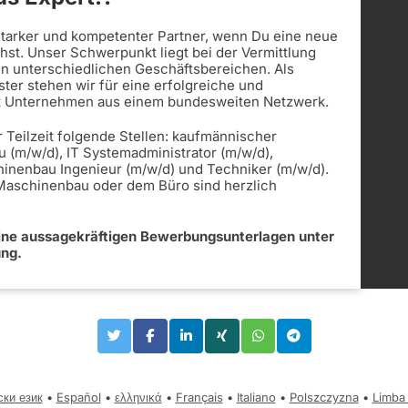
 starker und kompetenter Partner, wenn Du eine neue
st. Unser Schwerpunkt liegt bei der Vermittlung
in unterschiedlichen Geschäftsbereichen. Als
ister stehen wir für eine erfolgreiche und
t Unternehmen aus einem bundesweiten Netzwerk.
r Teilzeit folgende Stellen: kaufmännischer
u (m/w/d), IT Systemadministrator (m/w/d),
hinenbau Ingenieur (m/w/d) und Techniker (m/w/d).
 Maschinenbau oder dem Büro sind herzlich
eine aussagekräftigen Bewerbungsunterlagen unter
ung.
ски език
•
Español
•
ελληνικά
•
Français
•
Italiano
•
Polszczyzna
•
Limba