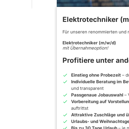
Elektrotechniker (m
Für unseren renommierten und 
Elektrotechniker (m/w/d)
mit Übernahmeoption!
Profitiere unter an
Einstieg ohne Probezeit
– d
Individuelle Beratung im 
und transparent
Passgenaue Jobauswahl
– 
Vorbereitung auf Vorstell
auftrittst
Attraktive Zuschläge und ü
Urlaubs- und Weihnachtsge
Bis zu 30 Tage Urlaub
– je 