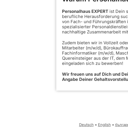
Personalhaus EXPERT
ist Dein
berufliche Herausforderung such
von Fach- und Führungskräften 
spezialisierter Personaldienstle
nachhaltige Zusammenarbeit mi
Zudem bieten wir in Vollzeit ode
Mitarbeiter (m/w/d), Bürokauffra
Fachinformatiker (m/w/d), Masc
Quereinsteiger aus der IT, dem
eingeladen sich zu bewerben!
Wir freuen uns auf Dich und D
Angabe Deiner Gehaltsvorstell
Deutsch
•
English
•
българ