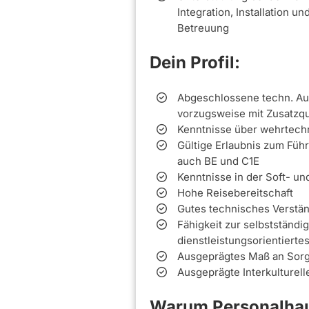
Integration, Installation 
Betreuung
Dein Profil:
Abgeschlossene techn. Aus
vorzugsweise mit Zusatzqua
Kenntnisse über wehrtechn
Gültige Erlaubnis zum Füh
auch BE und C1E
Kenntnisse in der Soft- un
Hohe Reisebereitschaft
Gutes technisches Verstä
Fähigkeit zur selbstständi
dienstleistungsorientierte
Ausgeprägtes Maß an Sorgf
Ausgeprägte Interkulturel
Warum Personalhau