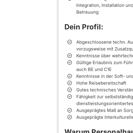
Integration, Installation 
Betreuung
Dein Profil:
Abgeschlossene techn. Aus
vorzugsweise mit Zusatzqua
Kenntnisse über wehrtechn
Gültige Erlaubnis zum Füh
auch BE und C1E
Kenntnisse in der Soft- un
Hohe Reisebereitschaft
Gutes technisches Verstä
Fähigkeit zur selbstständi
dienstleistungsorientierte
Ausgeprägtes Maß an Sorgf
Ausgeprägte Interkulturel
Warum Personalhau