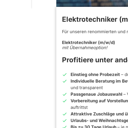
Elektrotechniker (m
Für unseren renommierten und 
Elektrotechniker (m/w/d)
mit Übernahmeoption!
Profitiere unter an
Einstieg ohne Probezeit
– d
Individuelle Beratung im 
und transparent
Passgenaue Jobauswahl
– 
Vorbereitung auf Vorstell
auftrittst
Attraktive Zuschläge und ü
Urlaubs- und Weihnachtsge
Bis zu 30 Tage Urlaub
– je 