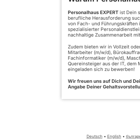
Personalhaus EXPERT
ist Dein
berufliche Herausforderung such
von Fach- und Führungskräften 
spezialisierter Personaldienstle
nachhaltige Zusammenarbeit mi
Zudem bieten wir in Vollzeit ode
Mitarbeiter (m/w/d), Bürokauffra
Fachinformatiker (m/w/d), Masc
Quereinsteiger aus der IT, dem
eingeladen sich zu bewerben!
Wir freuen uns auf Dich und D
Angabe Deiner Gehaltsvorstell
Deutsch
•
English
•
българ