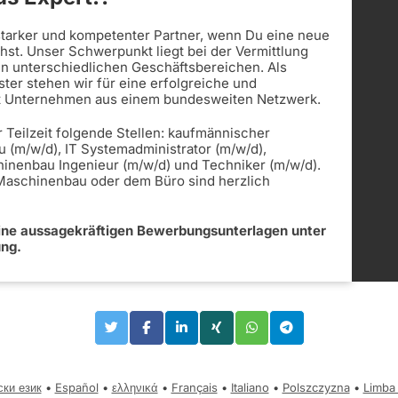
 starker und kompetenter Partner, wenn Du eine neue
st. Unser Schwerpunkt liegt bei der Vermittlung
in unterschiedlichen Geschäftsbereichen. Als
ister stehen wir für eine erfolgreiche und
t Unternehmen aus einem bundesweiten Netzwerk.
r Teilzeit folgende Stellen: kaufmännischer
u (m/w/d), IT Systemadministrator (m/w/d),
hinenbau Ingenieur (m/w/d) und Techniker (m/w/d).
 Maschinenbau oder dem Büro sind herzlich
eine aussagekräftigen Bewerbungsunterlagen unter
ung.
ски език
•
Español
•
ελληνικά
•
Français
•
Italiano
•
Polszczyzna
•
Limba