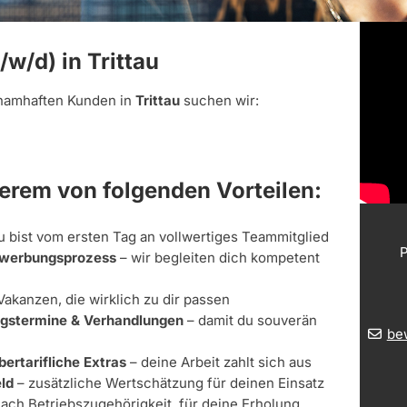
/w/d) in Trittau
namhaften Kunden in
Trittau
suchen wir:
derem von folgenden Vorteilen:
u bist vom ersten Tag an vollwertiges Teammitglied
P
Bewerbungsprozess
– wir begleiten dich kompetent
Vakanzen, die wirklich zu dir passen
ungstermine & Verhandlungen
– damit du souverän
be
bertarifliche Extras
– deine Arbeit zahlt sich aus
ld
– zusätzliche Wertschätzung für deinen Einsatz
nach Betriebszugehörigkeit, für deine Erholung