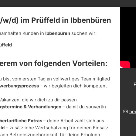
/w/d) im Prüffeld in Ibbenbüren
namhaften Kunden in
Ibbenbüren
suchen wir:
üffeld
derem von folgenden Vorteilen:
u bist vom ersten Tag an vollwertiges Teammitglied
P
Bewerbungsprozess
– wir begleiten dich kompetent
Vakanzen, die wirklich zu dir passen
ungstermine & Verhandlungen
– damit du souverän
be
bertarifliche Extras
– deine Arbeit zahlt sich aus
ld
– zusätzliche Wertschätzung für deinen Einsatz
nach Betriebszugehörigkeit, für deine Erholung