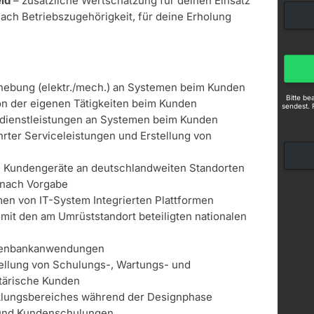
ld
– zusätzliche Wertschätzung für deinen Einsatz
nach Betriebszugehörigkeit, für deine Erholung
hebung (elektr./mech.) an Systemen beim Kunden
Bitte b
n der eigenen Tätigkeiten beim Kunden
sendest. 
dienstleistungen an Systemen beim Kunden
ter Serviceleistungen und Erstellung von
in Kundengeräte an deutschlandweiten Standorten
 nach Vorgabe
n von IT-System Integrierten Plattformen
 mit den am Umrüststandort beteiligten nationalen
n
tenbankanwendungen
tellung von Schulungs-, Wartungs- und
itärische Kunden
klungsbereiches während der Designphase
- und Kundenschulungen