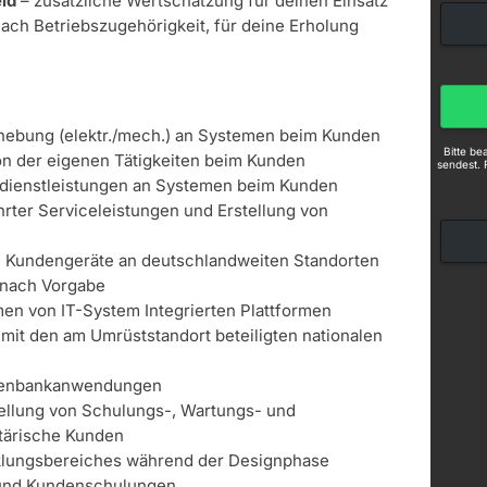
ld
– zusätzliche Wertschätzung für deinen Einsatz
nach Betriebszugehörigkeit, für deine Erholung
hebung (elektr./mech.) an Systemen beim Kunden
Bitte b
n der eigenen Tätigkeiten beim Kunden
sendest. 
dienstleistungen an Systemen beim Kunden
ter Serviceleistungen und Erstellung von
in Kundengeräte an deutschlandweiten Standorten
 nach Vorgabe
n von IT-System Integrierten Plattformen
 mit den am Umrüststandort beteiligten nationalen
n
tenbankanwendungen
tellung von Schulungs-, Wartungs- und
itärische Kunden
klungsbereiches während der Designphase
- und Kundenschulungen