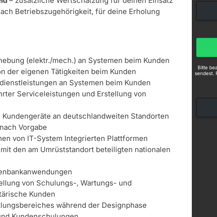
ld
– zusätzliche Wertschätzung für deinen Einsatz
nach Betriebszugehörigkeit, für deine Erholung
hebung (elektr./mech.) an Systemen beim Kunden
Bitte b
n der eigenen Tätigkeiten beim Kunden
sendest. 
dienstleistungen an Systemen beim Kunden
ter Serviceleistungen und Erstellung von
in Kundengeräte an deutschlandweiten Standorten
 nach Vorgabe
n von IT-System Integrierten Plattformen
 mit den am Umrüststandort beteiligten nationalen
n
tenbankanwendungen
tellung von Schulungs-, Wartungs- und
itärische Kunden
klungsbereiches während der Designphase
- und Kundenschulungen