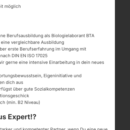
eit möglich
ne Berufsausbildung als Biologielaborant BTA
 eine vergleichbare Ausbildung
über erste Berufserfahrung im Umgang mit
 nach DIN EN ISO 17025
wir gerne eine intensive Einarbeitung in dein neues
rtungsbewusstsein, Eigeninitiative und
en dich aus
rfügst über gute Sozialkompetenzen
ationsgeschick
ch (min. B2 Niveau)
s Expert!?
 starker und kompetenter Partner, wenn Du eine neue