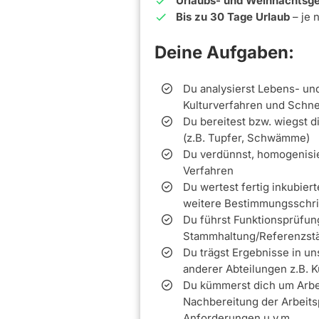
Urlaubs- und Weihnachtsge
Bis zu 30 Tage Urlaub
– je 
Deine Aufgaben:
Du analysierst Lebens- und
Kulturverfahren und Schne
Du bereitest bzw. wiegst 
(z.B. Tupfer, Schwämme)
Du verdünnst, homogenisie
Verfahren
Du wertest fertig inkubier
weitere Bestimmungsschrit
Du führst Funktionsprüfun
Stammhaltung/Referenzst
Du trägst Ergebnisse in u
anderer Abteilungen z.B.
Du kümmerst dich um Arbei
Nachbereitung der Arbeits
Anforderungen u.v.m.