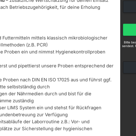
ld
– zusätzliche Wertschätzung für deinen Einsatz
nach Betriebszugehörigkeit, für deine Erholung
 Futtermitteln mittels klassisch mikrobiologischer
Bitte b
llmethoden (z.B. PCR)
sendest. 
die Proben ein und nimmst Hygienekontrollproben
rst und pipettierst unsere Proben entsprechend der
te Proben nach DIN EN ISO 17025 aus und führst ggf.
te selbstständig durch
gen der Nährmedien durch und bist für die
ämme zuständig
nser LIMS System ein und stehst für Rückfragen
 Kundenbetreuung zur Verfügung
tsabläufe der Laborroutine z.B.: Vor- und
plätze zur Sicherstellung der hygienischen