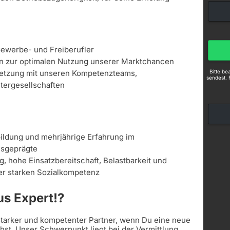
Gewerbe- und Freiberufler
en zur optimalen Nutzung unserer Marktchancen
Bitte b
etzung mit unseren Kompetenzteams,
sendest. 
tergesellschaften
ldung und mehrjährige Erfahrung im
sgeprägte
g, hohe Einsatzbereitschaft, Belastbarkeit und
iner starken Sozialkompetenz
s Expert!?
 starker und kompetenter Partner, wenn Du eine neue
st. Unser Schwerpunkt liegt bei der Vermittlung