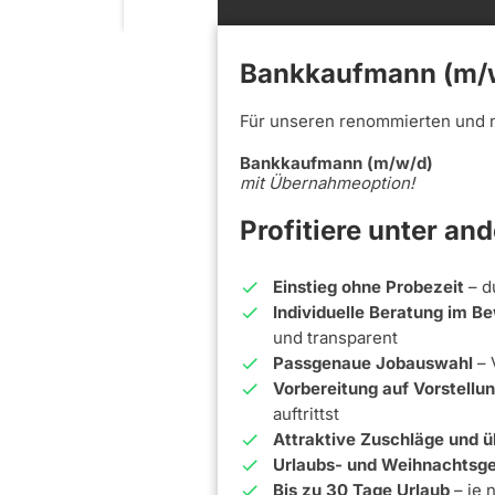
Bankkaufmann (m/w
Für unseren renommierten und 
Bankkaufmann (m/w/d)
mit Übernahmeoption!
Profitiere unter an
Einstieg ohne Probezeit
– d
Individuelle Beratung im 
und transparent
Passgenaue Jobauswahl
– 
Vorbereitung auf Vorstell
auftrittst
Attraktive Zuschläge und ü
Urlaubs- und Weihnachtsge
Bis zu 30 Tage Urlaub
– je 