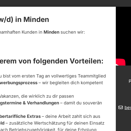
/d) in Minden
namhaften Kunden in
Minden
suchen wir:
derem von folgenden Vorteilen:
u bist vom ersten Tag an vollwertiges Teammitglied
P
Bewerbungsprozess
– wir begleiten dich kompetent
Vakanzen, die wirklich zu dir passen
ungstermine & Verhandlungen
– damit du souverän
be
bertarifliche Extras
– deine Arbeit zahlt sich aus
ld
– zusätzliche Wertschätzung für deinen Einsatz
nach Betriebszugehörigkeit, für deine Erholung