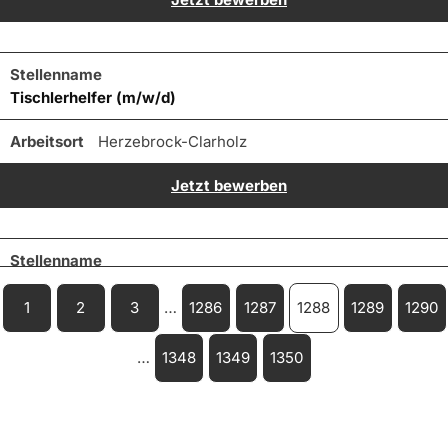
Tischlerhelfer (m/w/d)
Herzebrock-Clarholz
Jetzt bewerben
Tischlerhelfer (m/w/d)
1
2
3
…
1286
1287
1288
1289
1290
Melle
…
1348
1349
1350
Jetzt bewerben
-- Bitte wählen --